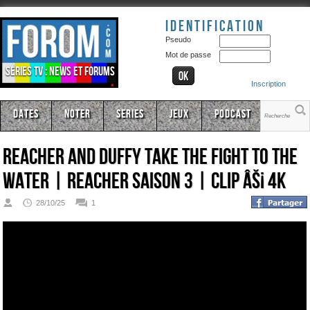
Identification
Pseudo
Mot de passe
Séries TV : news et forums
Inscription
Dates
Noter
Series
Jeux
Podcast
Reacher And Duffy Take The Fight To The
Water | Reacher Saison 3 | CLIP âš¡ 4K
28/10/25
1