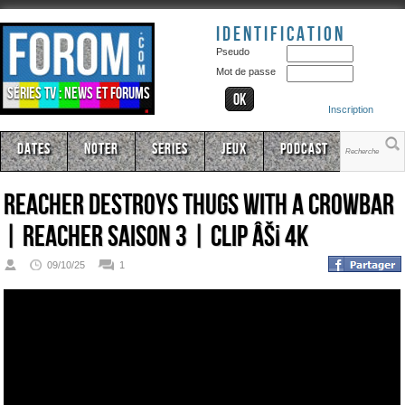
Identification
Pseudo
Mot de passe
Séries TV : news et forums
Inscription
Dates
Noter
Series
Jeux
Podcast
Reacher Destroys Thugs With A Crowbar
| Reacher Saison 3 | CLIP âš¡ 4K
09/10/25
1