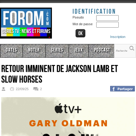
Identification
Pseudo
Mot de passe
Séries TV : news et forums
Inscription
Dates
Noter
Series
Jeux
Podcast
Retour imminent de Jackson Lamb et
Slow Horses
22/09/25
2