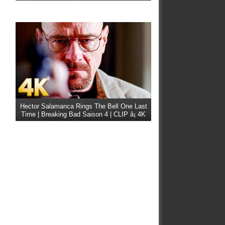
Hector Salamanca Rings The Bell One Last
Time | Breaking Bad Saison 4 | CLIP â¡ 4K