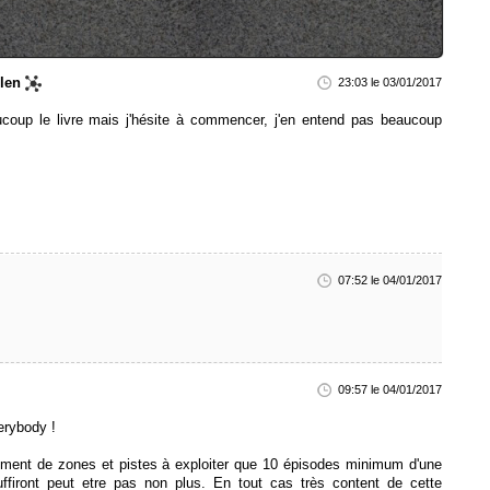
len
23:03 le 03/01/2017
ucoup le livre mais j'hésite à commencer, j'en entend pas beaucoup
07:52 le 04/01/2017
09:57 le 04/01/2017
rybody !
lement de zones et pistes à exploiter que 10 épisodes minimum d'une
ffiront peut etre pas non plus. En tout cas très content de cette