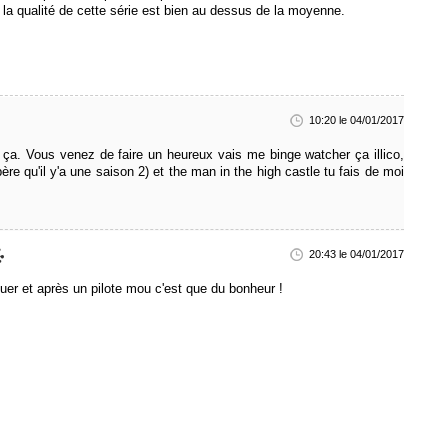
t la qualité de cette série est bien au dessus de la moyenne.
10:20 le 04/01/2017
r ça. Vous venez de faire un heureux vais me binge watcher ça illico,
e qu'il y'a une saison 2) et the man in the high castle tu fais de moi
20:43 le 04/01/2017
quer et après un pilote mou c'est que du bonheur !