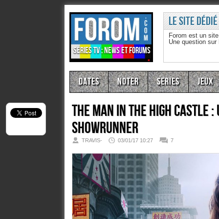
Le site dédié
Forom est un sit
Une question sur
Séries TV : news et forums
Dates
Noter
Series
Jeux
The Man In The High Castle :
showrunner
TRAVIS-
03/01/17 10:27
7