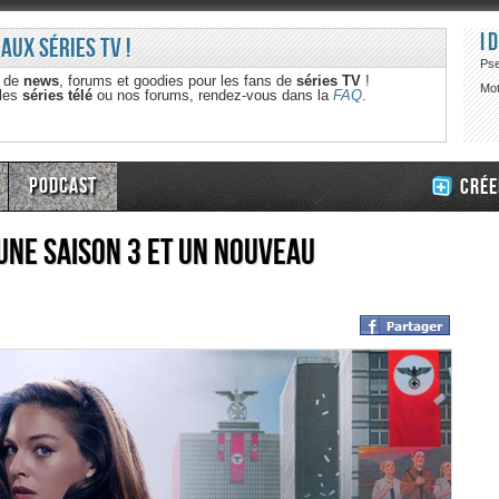
I
 aux séries TV !
Ps
e de
news
, forums et goodies pour les fans de
séries TV
!
Mot
 les
séries télé
ou nos forums, rendez-vous dans la
FAQ
.
Podcast
Crée
 une saison 3 et un nouveau