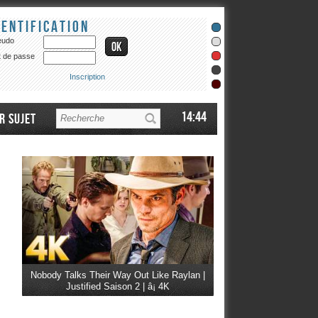
dentification
eudo
 de passe
Inscription
14:44
r sujet
Nobody Talks Their Way Out Like Raylan |
Justified Saison 2 | â¡ 4K