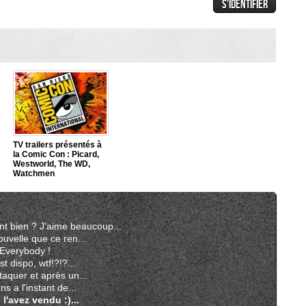
TV trailers présentés à
la Comic Con : Picard,
Westworld, The WD,
Watchmen
nt bien ? J'aime beaucoup...
ouvelle que ce ren...
Everybody !
st dispo, wtf!?!?...
taquer et après un...
ns a l'instant de...
l'avez vendu :)...