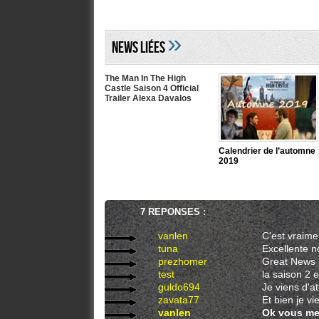
»
NEWS LIéES
The Man In The High
Castle Saison 4 Official
Trailer Alexa Davalos
Calendrier de l’automne
2019
7 REPONSES :
vanlen
C'est vraime
tuna
Excellente n
prezhomer
Great News 
test
la saison 2 e
guldo694
Je viens d'at
zavata77
Et bien je vie
vanlen
Ok vous me 