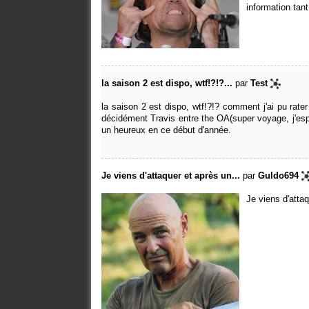
information tan
la saison 2 est dispo, wtf!?!?...
par
Test
la saison 2 est dispo, wtf!?!? comment j'ai pu rate
décidément Travis entre the OA(super voyage, j'espèr
un heureux en ce début d'année.
Je viens d'attaquer et après un...
par
Guldo694
Je viens d'atta