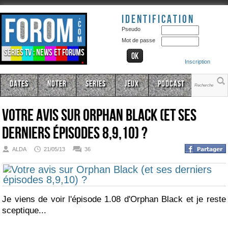
Identification
Pseudo
Mot de passe
Séries TV : news et forums
Inscription
Dates
Noter
Series
Jeux
Podcast
Votre avis sur Orphan Black (et ses
derniers épisodes 8,9,10) ?
ALDA
21/05/13
36
Je viens de voir l'épisode 1.08 d'Orphan Black et je reste
sceptique...