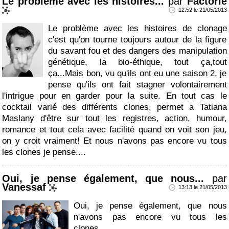
Le problème avec les histoires...
par
Factorie
12:52 le 21/05/2013
Le problème avec les histoires de clonage
c'est qu'on tourne toujours autour de la figure
du savant fou et des dangers des manipulation
génétique, la bio-éthique, tout ça,tout
ça...Mais bon, vu qu'ils ont eu une saison 2, je
pense qu'ils ont fait stagner volontairement
l'intrigue pour en garder pour la suite. En tout cas le
cocktail varié des différents clones, permet a Tatiana
Maslany d'être sur tout les registres, action, humour,
romance et tout cela avec facilité quand on voit son jeu,
on y croit vraiment! Et nous n'avons pas encore vu tous
les clones je pense....
Oui, je pense également, que nous...
par
Vanessaf
13:13 le 21/05/2013
Oui, je pense également, que nous
n'avons pas encore vu tous les
clones...