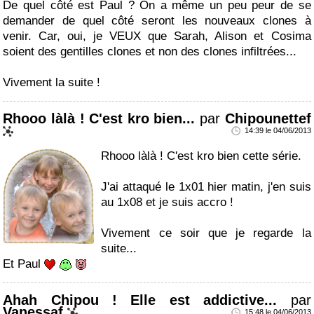
De quel côté est Paul ? On a même un peu peur de se
demander de quel côté seront les nouveaux clones à
venir. Car, oui, je VEUX que Sarah, Alison et Cosima
soient des gentilles clones et non des clones infiltrées...
Vivement la suite !
Rhooo làlà ! C'est kro bien...
par
Chipounettef
14:39 le 04/06/2013
Rhooo làlà ! C'est kro bien cette série.
J'ai attaqué le 1x01 hier matin, j'en suis
au 1x08 et je suis accro !
Vivement ce soir que je regarde la
suite...
Et Paul
Ahah Chipou ! Elle est addictive...
par
Vanessaf
15:48 le 04/06/2013