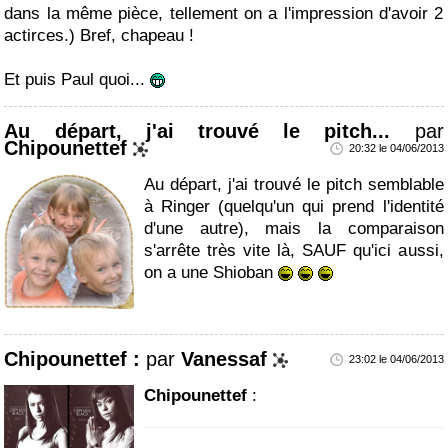
dans la même pièce, tellement on a l'impression d'avoir 2
actirces.) Bref, chapeau !
Et puis Paul quoi...
Au départ, j'ai trouvé le pitch...
par
Chipounettef
20:32 le 04/06/2013
Au départ, j'ai trouvé le pitch semblable
à Ringer (quelqu'un qui prend l'identité
d'une autre), mais la comparaison
s'arrête très vite là, SAUF qu'ici aussi,
on a une Shioban
Chipounettef :
par
Vanessaf
23:02 le 04/06/2013
Chipounettef
: