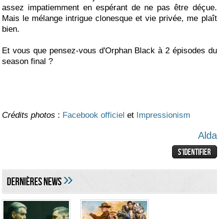
assez impatiemment en espérant de ne pas être déçue.
Mais le mélange intrigue clonesque et vie privée, me plaît
bien.
36 REPONSES :
Et vous que pensez-vous d'Orphan Black à 2 épisodes du
amfm
Vanessaf tu as fait une très bonne...
season final ?
raceman
Ouais pas trop fou de l'histoire...
vanessaf
Effectivement, Leekie ne semble...
factorie
Le problème avec les histoires...
vanessaf
Oui, je pense également, que nous...
raceman
@Vanessaf
Crédits photos
:
Facebook officiel
et
Impressionism
zavata77
On sait qu'il n'y a pas que 8...
Alda
vanessaf
Article de TV Line qui met à ...
vanessaf
Spoilers et hypothèses 1.09
raceman
Hypothèses du 109 : (Vanessaf...
»
vanessaf
@Raceman
DERNIÈRES NEWS
raceman
Épisode 1x10/season finale :
vanessaf
Episode 1.10
chipounettef
Rhooo làlà ! C'est kro bien...