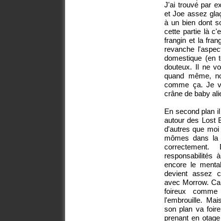
J'ai trouvé par 
et Joe assez glaç
à un bien dont s
cette partie là c'
frangin et la fra
revanche l'aspect
domestique (en to
douteux. Il ne v
quand même, no
comme ça. Je voi
crâne de baby alie
En second plan il
autour des Lost B
d'autres que moi i
mômes dans la f
correctement.
responsabilités 
encore le mental
devient assez c
avec Morrow. Ca n
foireux comme 
l'embrouille. Ma
son plan va foire
prenant en otage 