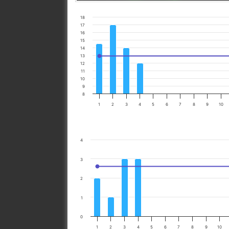
18
17
16
15
14
13
12
11
10
9
8
1
2
3
4
5
6
7
8
9
10
4
3
2
1
0
1
2
3
4
5
6
7
8
9
10