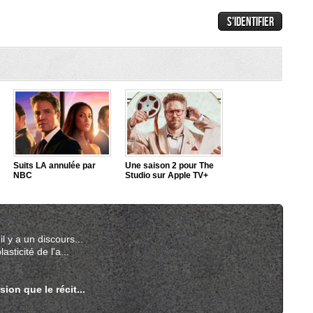
Suits LA annulée par
Une saison 2 pour The
NBC
Studio sur Apple TV+
l y a un discours...
asticité de l'a...
sion que le récit...