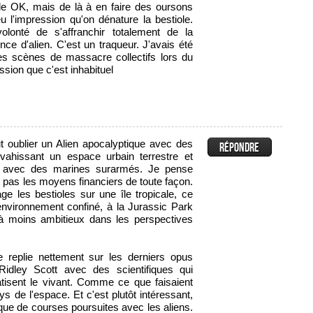
nde OK, mais de là à en faire des oursons
 l'impression qu'on dénature la bestiole.
olonté de s'affranchir totalement de la
ence d'alien. C'est un traqueur. J'avais été
es scènes de massacre collectifs lors du
ession que c'est inhabituel
aut oublier un Alien apocalyptique avec des
ahissant un espace urbain terrestre et
n avec des marines surarmés. Je pense
nt pas les moyens financiers de toute façon.
 les bestioles sur une île tropicale, ce
environnement confiné, à la Jurassic Park
éjà moins ambitieux dans les perspectives
 replie nettement sur les derniers opus
idley Scott avec des scientifiques qui
vatisent le vivant. Comme ce que faisaient
ys de l'espace. Et c'est plutôt intéressant,
e de courses poursuites avec les aliens.