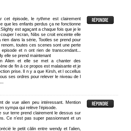
 cet épisode, le rythme est clairement
e que les enfants perdus ça ne fonctionne
..Slighty est agaçant a chaque fois que je le
 couper l ecran, Nibs se croit enceinte elle
à rien dans la série, Tootles se prend pour
e renom, toutes ces scenes sont une perte
episode et n ont rien de transcendant...
 elle se prend maintenant
 Alien et elle se met a chanter des
cène de fin à ce propos est malaisante et je
ction prise. Il n y a que Kirsh, et l occellus
us ses ordres pour relever le niveau de l
...
nt de vue alien peu intéressant. Mention
en sympa qui relève l'épisode.
vie sur terre prend clairement le dessus sur
iens. Ce n'est pas super passionnant et un
écié le petit câlin entre wendy et l'alien,