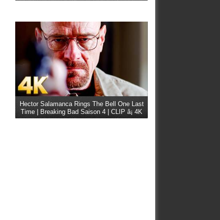
Hector Salamanca Rings The Bell One Last
Time | Breaking Bad Saison 4 | CLIP â¡ 4K