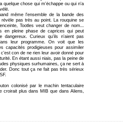
y a quelque chose qui m'échappe ou qui n'a
vélé.
quand même l'ensemble de la bande des
 révèle pas très au point. La rouquine se
 enceinte, Tootles veut changer de nom...
us en pleine phase de caprices qui peut
 dangereux. Curieux qu'ils n'aient pas
dans leur programme. On voit que les
es capacités prodigieuses pour assimiler
 c'est con de ne rien leur avoir donné pour
urité. En étant aussi niais, pas la peine de
titudes physiques surhumaines, ça ne sert à
brider. Donc tout ça ne fait pas très sérieux
 SF.
ton colonisé par le machin tentaculaire
e croirait plus dans MIB que dans Aliens,