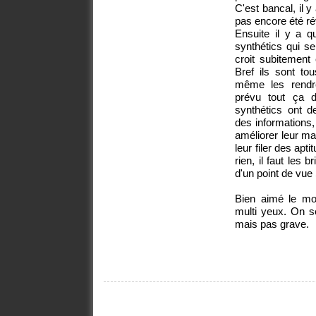
C'est bancal, il 
pas encore été ré
Ensuite il y a 
synthétics qui se
croit subitement
Bref ils sont to
même les rendre
prévu tout ça 
synthétics ont d
des informations,
améliorer leur mat
leur filer des ap
rien, il faut les 
d'un point de vue
Bien aimé le mou
multi yeux. On s
mais pas grave.