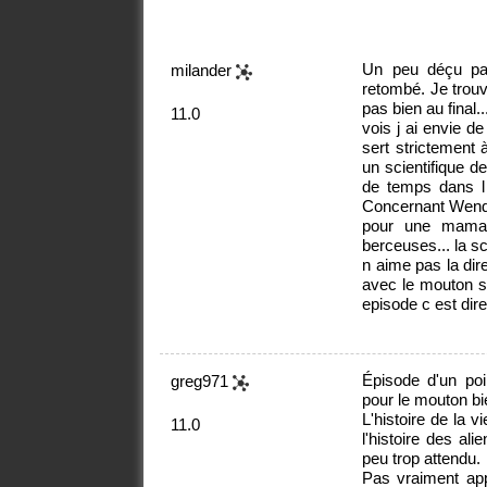
Un peu déçu par
milander
retombé. Je trouv
pas bien au final.
11.0
vois j ai envie de
sert strictement 
un scientifique d
de temps dans l 
Concernant Wendy
pour une maman
berceuses... la s
n aime pas la dire
avec le mouton so
episode c est dire
Épisode d'un poi
greg971
pour le mouton bi
L'histoire de la 
11.0
l'histoire des al
peu trop attendu.
Pas vraiment appr