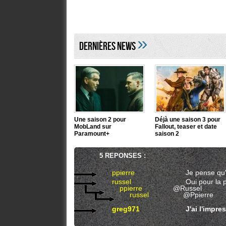
»
DERNIÈRES NEWS
Une saison 2 pour
Déjà une saison 3 pour
MobLand sur
Fallout, teaser et date
Paramount+
saison 2
5 REPONSES :
ppierre
Je pense qu'i
russel
Oui pour la pl
ppierre
@Russel
russel
@Ppierre
greg971
J'ai l'impres