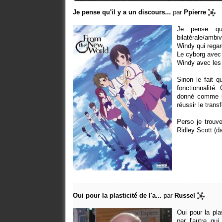
Je pense qu'il y a un discours...
par
Ppierre
Je pense qu
bilatérale/ambiv
Windy qui regar
Le cyborg avec 
Windy avec les 
Sinon le fait q
fonctionnalité
donné comme un
réussir le transf
Perso je trouv
Ridley Scott (d
Oui pour la plasticité de l'a...
par
Russel
Oui pour la pla
par l'autre qu