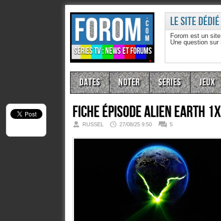
Le site dédié
Forom est un sit
Une question sur
Séries TV : news et forums
Dates
Noter
Series
Jeux
Fiche épisode
Alien Earth 1
RUSSEL
27/08/25 9:50
5