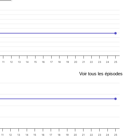
11
12
13
14
15
16
17
18
19
20
21
22
23
24
25
Voir tous les épisodes
11
12
13
14
15
16
17
18
19
20
21
22
23
24
25