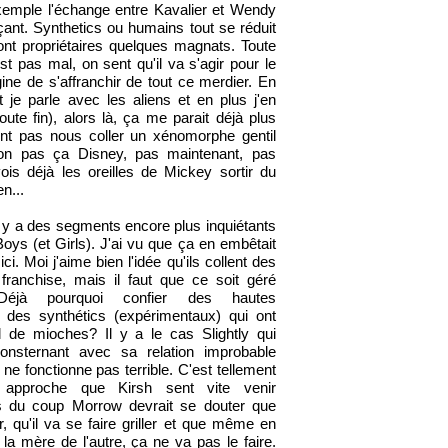
exemple l'échange entre Kavalier et Wendy
ant. Synthetics ou humains tout se réduit
ont propriétaires quelques magnats. Toute
est pas mal, on sent qu'il va s'agir pour le
ngine de s'affranchir de tout ce merdier. En
 je parle avec les aliens et en plus j'en
ute fin), alors là, ça me parait déjà plus
ont pas nous coller un xénomorphe gentil
n pas ça Disney, pas maintenant, pas
s déjà les oreilles de Mickey sortir du
n...
 y a des segments encore plus inquiétants
oys (et Girls). J'ai vu que ça en embêtait
ci. Moi j'aime bien l'idée qu'ils collent des
ranchise, mais il faut que ce soit géré
 Déjà pourquoi confier des hautes
à des synthétics (expérimentaux) qui ont
 de mioches? Il y a le cas Slightly qui
onsternant avec sa relation improbable
e fonctionne pas terrible. C'est tellement
approche que Kirsh sent vite venir
is du coup Morrow devrait se douter que
r, qu'il va se faire griller et que même en
la mère de l'autre, ça ne va pas le faire.