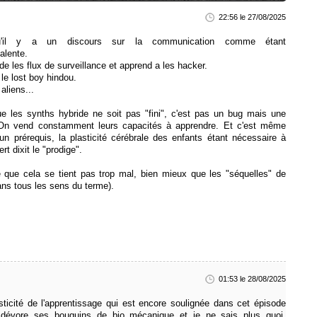
22:56 le 27/08/2025
'il y a un discours sur la communication comme étant
alente.
de les flux de surveillance et apprend a les hacker.
le lost boy hindou.
aliens...
ue les synths hybride ne soit pas "fini", c'est pas un bug mais une
. On vend constamment leurs capacités à apprendre. Et c'est même
 prérequis, la plasticité cérébrale des enfants étant nécessaire à
ert dixit le "prodige".
e que cela se tient pas trop mal, bien mieux que les "séquelles" de
ans tous les sens du terme).
01:53 le 28/08/2025
sticité de l'apprentissage qui est encore soulignée dans cet épisode
i dévore ses bouquins de bio mécanique et je ne sais plus quoi.