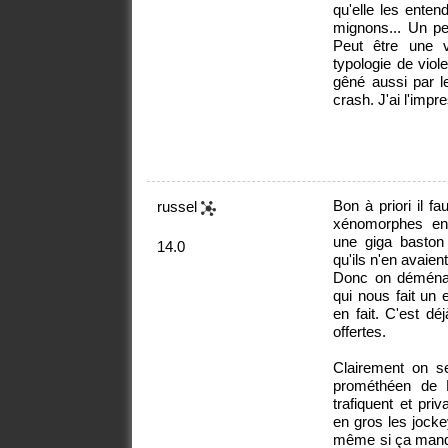
qu'elle les ente
mignons... Un peu
Peut être une v
typologie de viol
gêné aussi par l
crash. J'ai l'impr
Bon à priori il f
russel
xénomorphes env
une giga basto
14.0
qu'ils n'en avaie
Donc on déménage
qui nous fait un 
en fait. C'est d
offertes.
Clairement on se
prométhéen de R
trafiquent et pri
en gros les jocke
même si ça manqu