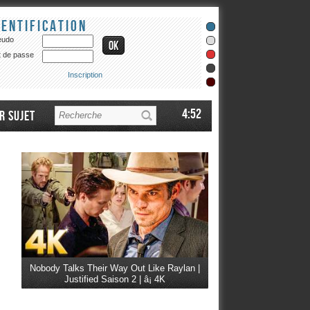
dentification
eudo
 de passe
Inscription
4:52
r sujet
Nobody Talks Their Way Out Like Raylan |
Justified Saison 2 | â¡ 4K