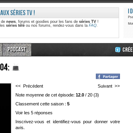
I
 aux séries TV !
Ps
e de
news
, forums et goodies pour les fans de
séries TV
!
Mot
 les
séries télé
ou nos forums, rendez-vous dans la
FAQ
.
Podcast
Crée
x04:
<< Précédent
Suivant >>
Note moyenne de cet épisode:
12.0
/
20
(
3
)
Classement cette saison :
5
Voir les 5 réponses
Inscrivez-vous et identifiez-vous pour donner votre
avis.