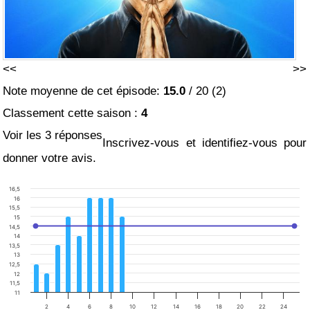
<<
>>
Note moyenne de cet épisode:
15.0
/
20
(
2
)
Classement cette saison :
4
Voir les 3 réponses
Inscrivez-vous et identifiez-vous pour
donner votre avis.
16,5
16
15,5
15
14,5
14
13,5
13
12,5
12
11,5
11
2
4
6
8
10
12
14
16
18
20
22
24