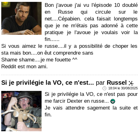
Bon j'avoue j'ai vu l'épisode 10 doublé
en Russe qui circule sur le
net....Cépabien. cela faisait longtemps
que je ne m'étais pas adonné à cette
pratique je l'avoue je voulais voir la
fin......
Si vous aimez le russe....il y a possibilité de choper les
sta mais bon....on êut comprendre sans
Shame shame....je me fouette ^^
Reddit est mon ami.
Si je privilégie la VO, ce n'est...
par
Russel
18:04 le 30/08/2025
Si je privilégie la VO, ce n'est pas pour
me farcir Dexter en russe...
Je vais attendre sagement la suite et
fin.