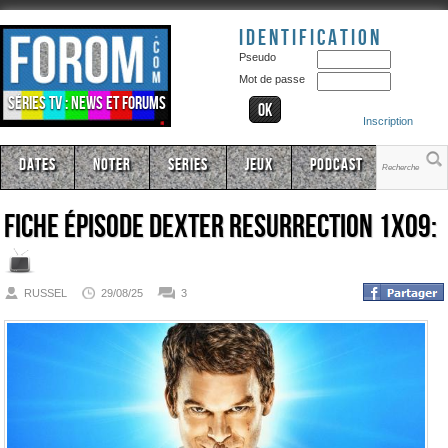
Identification
Pseudo
Mot de passe
Séries TV : news et forums
Inscription
Dates
Noter
Series
Jeux
Podcast
Fiche épisode
Dexter Resurrection 1x09:
RUSSEL
29/08/25
3