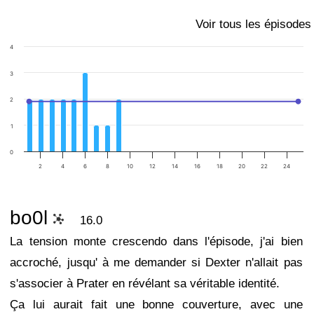
Voir tous les épisodes
4
3
2
1
0
2
4
6
8
10
12
14
16
18
20
22
24
bo0l
16.0
La tension monte crescendo dans l'épisode, j'ai bien
accroché, jusqu' à me demander si Dexter n'allait pas
s'associer à Prater en révélant sa véritable identité.
Ça lui aurait fait une bonne couverture, avec une