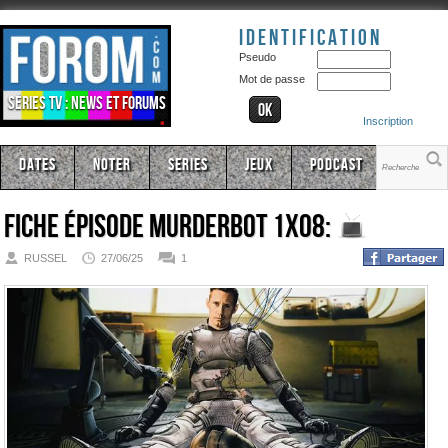
Identification
Pseudo
Mot de passe
Séries TV : news et forums
Inscription
Dates
Noter
Series
Jeux
Podcast
Fiche épisode
Murderbot 1x08:
RUSSEL
27/06/25
1