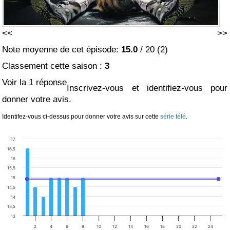
<<
>>
Note moyenne de cet épisode:
15.0
/
20
(
2
)
Classement cette saison :
3
Voir la 1 réponse
Inscrivez-vous et identifiez-vous pour
donner votre avis.
Identifez-vous ci-dessus pour donner votre avis sur cette
série télé
.
17
16,5
16
15,5
15
14,5
14
13,5
13
2
4
6
8
10
12
14
16
18
20
22
24