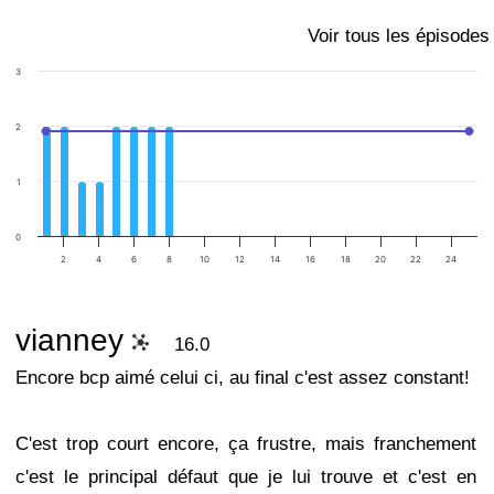
Voir tous les épisodes
3
2
1
0
2
4
6
8
10
12
14
16
18
20
22
24
vianney
16.0
Encore bcp aimé celui ci, au final c'est assez constant!
C'est trop court encore, ça frustre, mais franchement
c'est le principal défaut que je lui trouve et c'est en