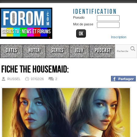
Identification
Pseudo
Mot de passe
Séries TV : news et forums
Inscription
Dates
Noter
Series
Jeux
Podcast
Fiche
The Housemaid:
RUSSEL
07/02/26
2