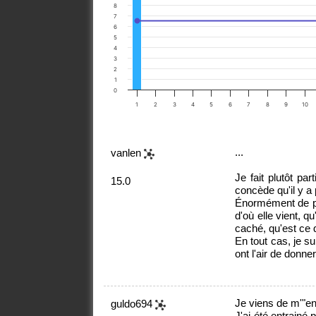
8
7
6
5
4
3
2
1
0
1
2
3
4
5
6
7
8
9
10
...
vanlen
Je fait plutôt pa
15.0
concède qu'il y 
Énormément de pa
d'où elle vient, qu
caché, qu'est ce q
En tout cas, je su
ont l'air de donne
Je viens de m'"enfi
guldo694
J'ai été entrainé