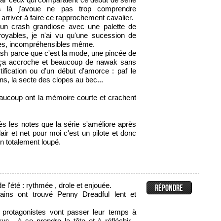
 là j'avoue ne pas trop comprendre
rriver à faire ce rapprochement cavalier.
 un crash grandiose avec une palette de
oyables, je n'ai vu qu'une sucession de
tes, incompréhensibles même.
sh parce que c'est la mode, une pincée de
ça accroche et beaucoup de nawak sans
tification ou d'un début d'amorce : paf le
ns, la secte des clopes au bec...
ucoup ont la mémoire courte et crachent
près les notes que la série s'améliore après
lair et net pour moi c'est un pilote et donc
n totalement loupé.
de l'été : rythmée , drole et enjouée.
tains ont trouvé Penny Dreadful lent et
 protagonistes vont passer leur temps à
rus , à se prendre la tête et à réfléchir ,