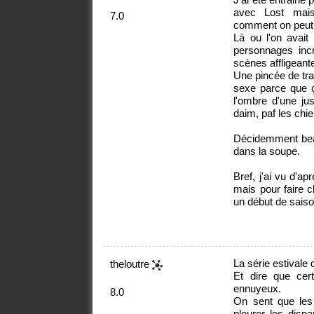
avec Lost mais
7.0
comment on peut a
Là ou l'on avait
personnages incr
scènes affligean
Une pincée de tra
sexe parce que 
l'ombre d'une jus
daim, paf les chie
Décidemment bea
dans la soupe.
Bref, j'ai vu d'a
mais pour faire c
un début de saiso
La série estivale 
theloutre
Et dire que cer
ennuyeux.
8.0
On sent que les
pleurer les dispa