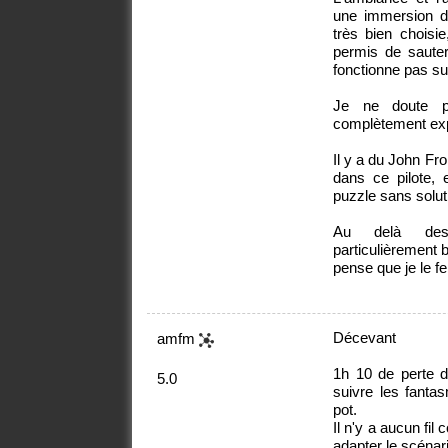
une immersion da
très bien choisi
permis de saute
fonctionne pas su
Je ne doute p
complètement exp
Il y a du John Fr
dans ce pilote, 
puzzle sans solut
Au delà des 
particulièrement b
pense que je le fer
Décevant
amfm
1h 10 de perte 
5.0
suivre les fanta
pot.
Il n'y a aucun fil
adapter le scénari