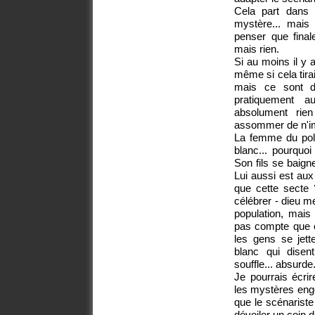
Cela part dans 
mystère... mais
penser que final
mais rien.
Si au moins il y a
même si cela tira
mais ce sont d
pratiquement a
absolument rie
assommer de n'im
La femme du poli
blanc... pourquo
Son fils se baigne
Lui aussi est aux
que cette secte 
célébrer - dieu me
population, mais
pas compte que ce
les gens se jet
blanc qui dise
souffle... absurde.
Je pourrais écri
les mystères enge
que le scénariste
dévoiler un coin 