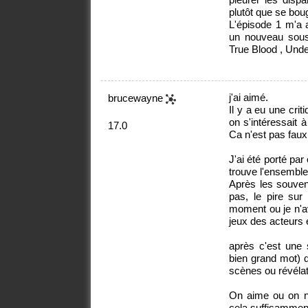
plutôt que se boug
L'épisode 1 m'a 
un nouveau sous 
True Blood , Und
j'ai aimé.
brucewayne
Il y a eu une criti
on s'intéressait 
17.0
Ca n'est pas faux
J'ai été porté pa
trouve l'ensemble 
Après les souveni
pas, le pire sur 
moment ou je n'a
jeux des acteurs 
après c'est une s
bien grand mot) d
scènes ou révéla
On aime ou on n'
cela suffisamment