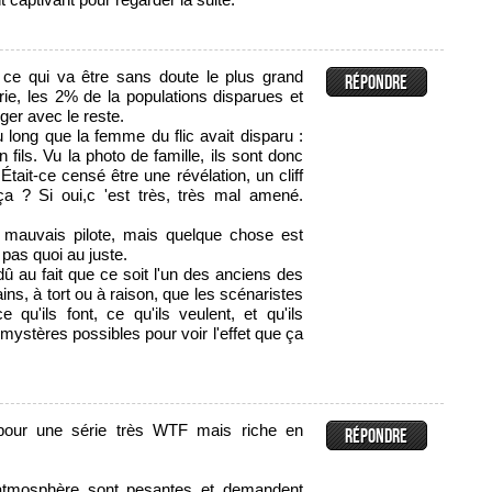
ce qui va être sans doute le plus grand
ie, les 2% de la populations disparues et
ger avec le reste.
u long que la femme du flic avait disparu :
n fils. Vu la photo de famille, ils sont donc
Était-ce censé être une révélation, un cliff
a ? Si oui,c 'est très, très mal amené.
 mauvais pilote, mais quelque chose est
 pas quoi au juste.
dû au fait que ce soit l'un des anciens des
rains, à tort ou à raison, que les scénaristes
qu'ils font, ce qu'ils veulent, et qu'ils
 mystères possibles pour voir l'effet que ça
e pour une série très WTF mais riche en
'atmosphère sont pesantes et demandent