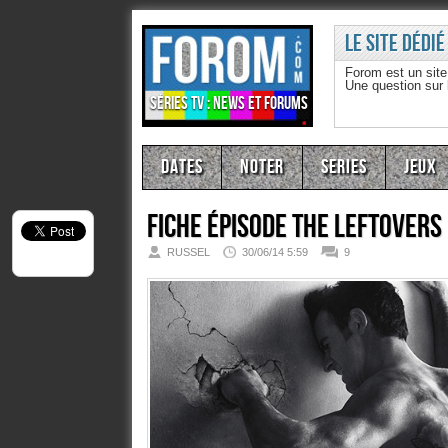
Le site dédié
Forom est un sit
Une question sur
Séries TV : news et forums
Dates
Noter
Series
Jeux
Fiche épisode
The Leftovers
RUSSEL
30/06/14 5:59
9