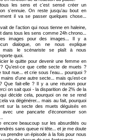
tous les sens et c'est sensé créer un
 on s'ennuie. On reste jusqu'au bout en
ement il va se passer quelques chose...
vait de l'action qui nous tienne en haleine,
it dans tous les sens comme 24h chrono...
es images pour des images... Il y a
ucun dialogue, on ne nous explique
n mais le scénariste se plaît à nous
porte quoi.
cier le quitte pour devenir une femme en
i ? Qu'est-ce que cette secte de muets ?
 tout nue... et crie sous l'eau... pourquoi ?
 mains d'une autre secte... mais qu'est-ce
? Que fait-elle ? Il y a une réunion pour
rci on sait quoi - la disparition de 2% de la
 qui décide cela, pourquoi on ne se rend
la va dégénérer... mais au fait, pourquoi
tent sur la secte des muets déguisés en
nt avec une pancarte d'économiser son
..
re encore beaucoup sur les absurdités ou
ndrés sans queue ni tête... et je me doute
 va prendre un épisode à la fois pour nous
du voile de chacun de ses fantasmes...