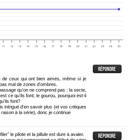
11
12
13
14
15
16
17
18
19
20
21
22
23
24
25
rti de ceux qui ont bien aimés, même si je
a pas mal de zones d'ombres.
ssage qu'on ne comprend pas : la secte,
'est ce qu'ils font; le gourou, pourquoi est-il
u'ils font?
is intrigué d'en savoir plus (et vos critiques
r raison à la série), donc je continue
ler" le pilote et la pillule est dure à avaler.
 par ceux qui comparaient ce début de série