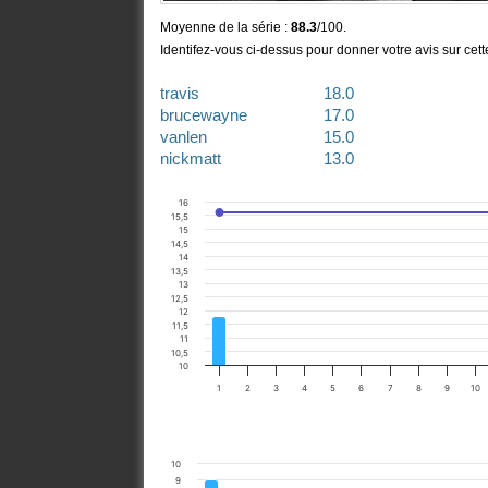
Moyenne de la série :
88.3
/100.
Identifez-vous ci-dessus pour donner votre avis sur cet
travis
18.0
brucewayne
17.0
vanlen
15.0
nickmatt
13.0
russel
13.0
16
15,5
15
14,5
14
13,5
13
12,5
12
11,5
11
10,5
10
1
2
3
4
5
6
7
8
9
10
10
9