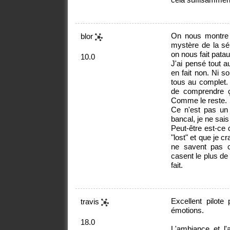
On nous montre 
blor
mystère de la sér
on nous fait patau
10.0
J'ai pensé tout a
en fait non. Ni so
tous au complet. 
de comprendre ç
Comme le reste.
Ce n'est pas un
bancal, je ne sais
Peut-être est-ce 
"lost" et que je c
ne savent pas ce 
casent le plus de
fait.
Excellent pilot
travis
émotions.
18.0
L'ambiance et l