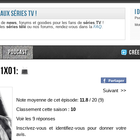
I
 aux séries TV !
Ps
e de
news
, forums et goodies pour les fans de
séries TV
!
Mot
 les
séries télé
ou nos forums, rendez-vous dans la
FAQ
.
Podcast
Crée
 1x01:
Suivant >>
Note moyenne de cet épisode:
11.8
/
20
(
9
)
Classement cette saison :
10
Voir les 9 réponses
Inscrivez-vous et identifiez-vous pour donner votre
avis.