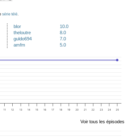
te
série télé
.
blor
10.0
theloutre
8.0
guldo694
7.0
amfm
5.0
11
12
13
14
15
16
17
18
19
20
21
22
23
24
25
Voir tous les épisodes