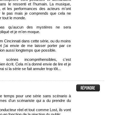
ns le ressenti et l'humain. La musique,
e, et les performances des acteurs m'ont
r le pas mais je comprends que cela ne
r tout le monde.
as qu'aucun des mystères ne sera
liqué et je m'en moque.
om Cincinnati dans cette série, ou du moins
et j'ai envie de me laisser porter par ce
ion aussi longtemps que possible.
scènes incompréhensibles, c'est
ien écrit. Cela m'a donné envie de lire et je
ai si la série se fait annuler trop tôt...
de temps pour une série sans scénario à
smes d'un scénariste qui a du prendre du
 conducteur réel et tout comme Lost, ils vont
o en fonction de la réaction du public.