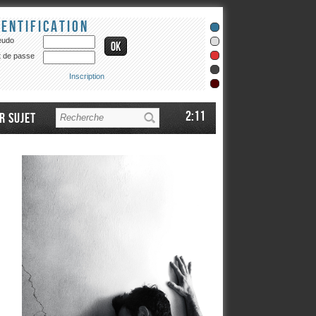
dentification
eudo
 de passe
Inscription
2:11
r sujet