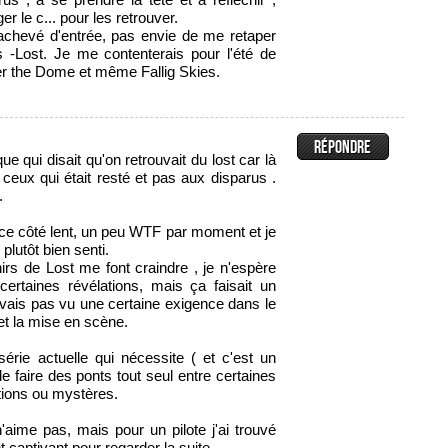
er le c... pour les retrouver.
achevé d'entrée, pas envie de me retaper
-Lost. Je me contenterais pour l'été de
er the Dome et même Fallig Skies.
que qui disait qu'on retrouvait du lost car là
à ceux qui était resté et pas aux disparus .
.
r ce côté lent, un peu WTF par moment et je
plutôt bien senti.
rs de Lost me font craindre , je n'espère
certaines révélations, mais ça faisait un
vais pas vu une certaine exigence dans le
et la mise en scène.
érie actuelle qui nécessite ( et c'est un
e faire des ponts tout seul entre certaines
tions ou mystères.
aime pas, mais pour un pilote j'ai trouvé
 captivant pour regarder la suite.