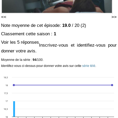
<<
>>
Note moyenne de cet épisode:
19.0
/
20
(
2
)
Classement cette saison :
1
Voir les 5 réponses
Inscrivez-vous et identifiez-vous pour
donner votre avis.
Moyenne de la série :
94
/100.
Identifez-vous ci-dessus pour donner votre avis sur cette
série télé
.
18,5
18
17,5
17
16,5
16