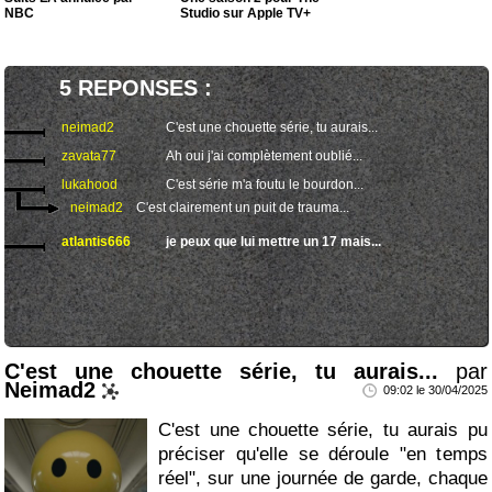
NBC
Studio sur Apple TV+
5 REPONSES :
neimad2
C'est une chouette série, tu aurais...
zavata77
Ah oui j'ai complètement oublié...
lukahood
C'est série m'a foutu le bourdon...
neimad2
C'est clairement un puit de trauma...
atlantis666
je peux que lui mettre un 17 mais...
C'est une chouette série, tu aurais...
par
Neimad2
09:02 le 30/04/2025
C'est une chouette série, tu aurais pu
préciser qu'elle se déroule "en temps
réel", sur une journée de garde, chaque