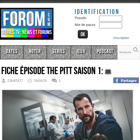
Identification
Pseudo
Mot de passe
Séries TV : news et forums
Inscription
Dates
Noter
Series
Jeux
Podcast
Fiche épisode
The Pitt Saison 1:
ZAVATA77
29/04/25
5