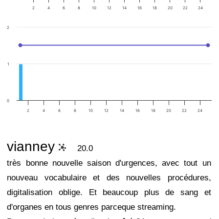
2
4
6
8
10
12
14
16
18
20
22
24
2
1
0
2
4
6
8
10
12
14
16
18
20
22
24
vianney
20.0
très bonne nouvelle saison d'urgences, avec tout un
nouveau vocabulaire et des nouvelles procédures,
digitalisation oblige. Et beaucoup plus de sang et
d'organes en tous genres parceque streaming.