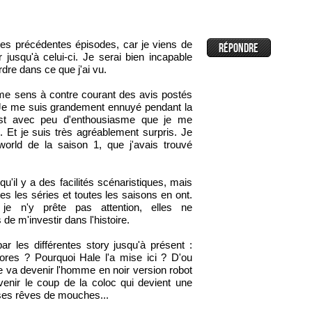
les précédentes épisodes, car je viens de
 jusqu'à celui-ci. Je serai bien incapable
rdre dans ce que j'ai vu.
me sens à contre courant des avis postés
 Je me suis grandement ennuyé pendant la
est avec peu d'enthousiasme que je me
. Et je suis très agréablement surpris. Je
world de la saison 1, que j'avais trouvé
qu'il y a des facilités scénaristiques, mais
es les séries et toutes les saisons en ont.
je n'y prête pas attention, elles ne
e m'investir dans l'histoire.
ar les différentes story jusqu'à présent :
lores ? Pourquoi Hale l'a mise ici ? D'ou
 va devenir l'homme en noir version robot
venir le coup de la coloc qui devient une
 ses rêves de mouches...