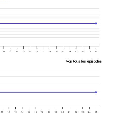
11
12
13
14
15
16
17
18
19
20
21
22
23
24
25
Voir tous les épisodes
11
12
13
14
15
16
17
18
19
20
21
22
23
24
25