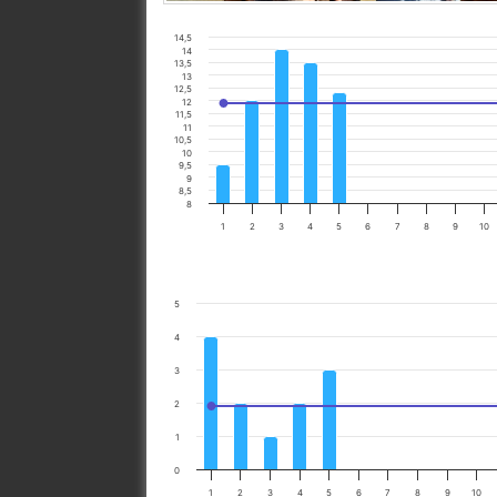
14,5
14
13,5
13
12,5
12
11,5
11
10,5
10
9,5
9
8,5
8
1
2
3
4
5
6
7
8
9
10
5
4
3
2
1
0
1
2
3
4
5
6
7
8
9
10