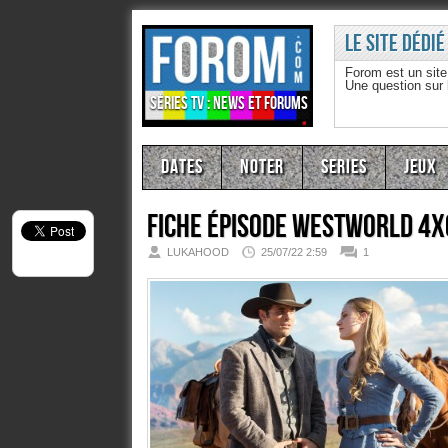
Le site dédié
Forom est un sit
Une question sur
Séries TV : news et forums
Dates
Noter
Series
Jeux
Fiche épisode
Westworld 4x
LUKAHOOD
25/07/22 2:59
1