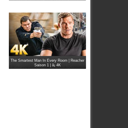
The Smartest Man In Every Room | Reacher
Saison 1 | â¡ 4K