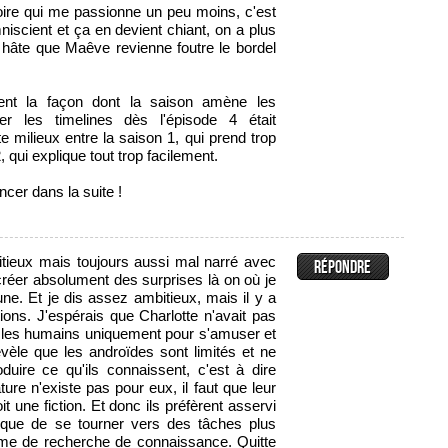
toire qui me passionne un peu moins, c'est
mniscient et ça en devient chiant, on a plus
i hâte que Maêve revienne foutre le bordel
ent la façon dont la saison amène les
er les timelines dès l'épisode 4 était
te milieux entre la saison 1, qui prend trop
, qui explique tout trop facilement.
ncer dans la suite !
tieux mais toujours aussi mal narré avec
créer absolument des surprises là on où je
ne. Et je dis assez ambitieux, mais il y a
ons. J'espérais que Charlotte n'avait pas
r les humains uniquement pour s'amuser et
 révèle que les androïdes sont limités et ne
duire ce qu'ils connaissent, c'est à dire
ure n'existe pas pour eux, il faut que leur
t une fiction. Et donc ils préfèrent asservi
t que de se tourner vers des tâches plus
rme de recherche de connaissance. Quitte