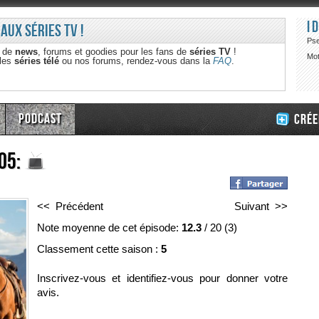
I
 aux séries TV !
Ps
e de
news
, forums et goodies pour les fans de
séries TV
!
Mot
 les
séries télé
ou nos forums, rendez-vous dans la
FAQ
.
Podcast
Crée
05:
<< Précédent
Suivant >>
Note moyenne de cet épisode:
12.3
/
20
(
3
)
Classement cette saison :
5
Inscrivez-vous et identifiez-vous pour donner votre
avis.