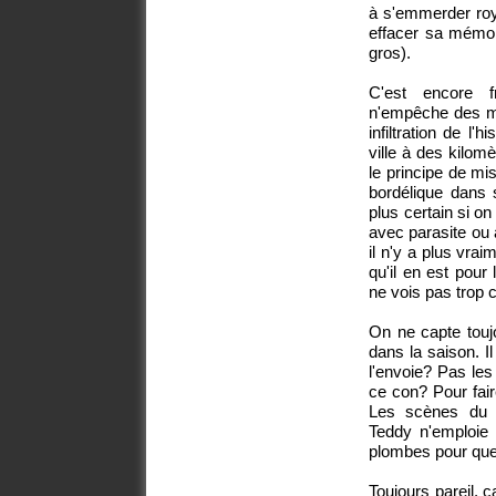
à s'emmerder roy
effacer sa mémoi
gros).
C'est encore f
n'empêche des ma
infiltration de l'h
ville à des kilomè
le principe de mi
bordélique dans s
plus certain si o
avec parasite ou 
il n'y a plus vra
qu'il en est pour
ne vois pas trop 
On ne capte touj
dans la saison. Il
l'envoie? Pas les 
ce con? Pour fair
Les scènes du 
Teddy n'emploie
plombes pour que 
Toujours pareil, ç