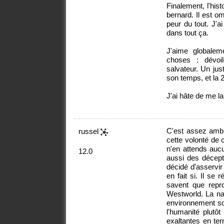
Finalement, l'his
bernard. Il est o
peur du tout. J'a
dans tout ça.
J'aime globalem
choses : dévoil
salvateur. Un jus
son temps, et la 2
J'ai hâte de me la
C'est assez ambi
russel
cette volonté de 
n'en attends aucu
12.0
aussi des décepti
décidé d'asservi
en fait si. Il se
savent que repro
Westworld. La nat
environnement soi
l'humanité plutô
exaltantes en te