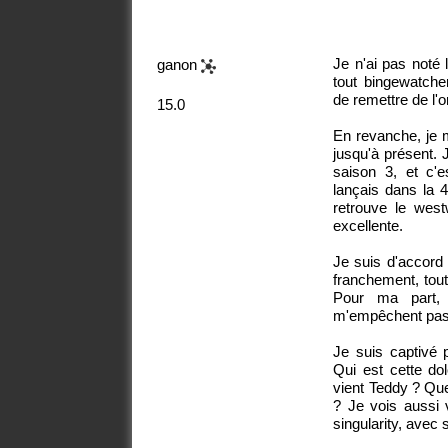
Je n'ai pas noté 
ganon
tout bingewatcher
de remettre de l'o
15.0
En revanche, je 
jusqu'à présent.
saison 3, et c'
lançais dans la 4
retrouve le west
excellente.
Je suis d'accord 
franchement, tout
Pour ma part, 
m'empêchent pas d
Je suis captivé p
Qui est cette do
vient Teddy ? Que
? Je vois aussi 
singularity, avec