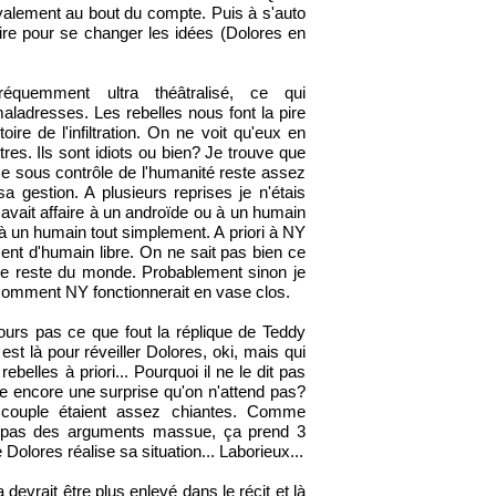
alement au bout du compte. Puis à s'auto
re pour se changer les idées (Dolores en
réquemment ultra théâtralisé, ce qui
ladresses. Les rebelles nous font la pire
istoire de l'infiltration. On ne voit qu'eux en
tres. Ils sont idiots ou bien? Je trouve que
se sous contrôle de l'humanité reste assez
a gestion. A plusieurs reprises je n'étais
n avait affaire à un androïde ou à un humain
à un humain tout simplement. A priori à NY
iment d'humain libre. On ne sait pas bien ce
 le reste du monde. Probablement sinon je
comment NY fonctionnerait en vase clos.
ours pas ce que fout la réplique de Teddy
 est là pour réveiller Dolores, oki, mais qui
rebelles à priori... Pourquoi il ne le dit pas
e encore une surprise qu'on n'attend pas?
couple étaient assez chiantes. Comme
 pas des arguments massue, ça prend 3
Dolores réalise sa situation... Laborieux...
a devrait être plus enlevé dans le récit et là