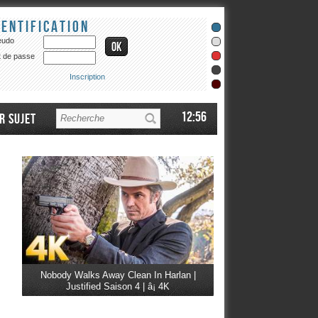
dentification
eudo
 de passe
Inscription
12:56
r sujet
Nobody Walks Away Clean In Harlan |
Justified Saison 4 | â¡ 4K