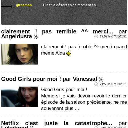
gfreeman
C'est le désert en ce moment en...
clairement ! pas terrible ^^ merci...
par
Angeldusta
19:02 le 07/03/2021
clairement ! pas terrible ^^ merci quand
même Alda
Good Girls pour moi !
par
Vanessaf
21:59 le 07/03/2021
Good Girls pour moi !
Même si je vais devoir revoir le dernier
épisode de la saison précédente, ne me
souvenant plus ...
Netflix c'est juste la catastrophe...
par
Lukahood
23:03 le 07/03/2021