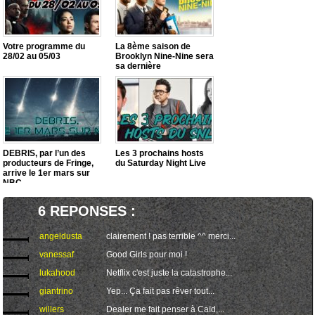
Votre programme du
La 8ème saison de
28/02 au 05/03
Brooklyn Nine-Nine sera
sa dernière
DEBRIS, par l’un des
Les 3 prochains hosts
producteurs de Fringe,
du Saturday Night Live
arrive le 1er mars sur
NBC
6 REPONSES :
angeldusta
clairement ! pas terrible ^^ merci...
vanessaf
Good Girls pour moi !
lukahood
Netflix c'est juste la catastrophe...
giantrino
Yep... Ça fait pas rêver tout...
willers
Dealer me fait penser à Caïd,...