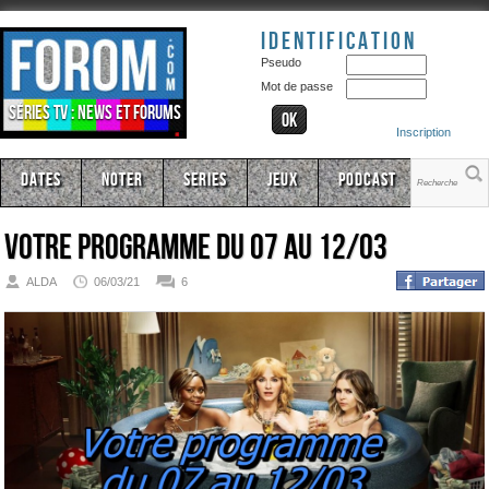
Identification
Pseudo
Mot de passe
Séries TV : news et forums
Inscription
Dates
Noter
Series
Jeux
Podcast
Votre programme du 07 au 12/03
ALDA
06/03/21
6