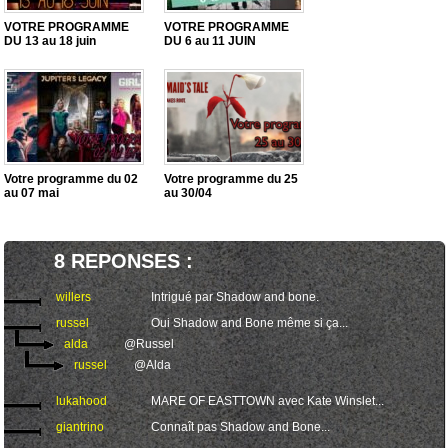
VOTRE PROGRAMME
VOTRE PROGRAMME
DU 13 au 18 juin
DU 6 au 11 JUIN
Votre programme du 02
Votre programme du 25
au 07 mai
au 30/04
8 REPONSES :
willers
Intrigué par Shadow and bone.
russel
Oui Shadow and Bone même si ça...
alda
@Russel
russel
@Alda
lukahood
MARE OF EASTTOWN avec Kate Winslet...
giantrino
Connaît pas Shadow and Bone...