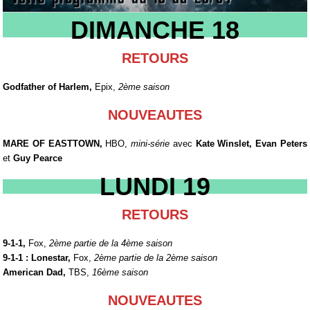
DIMANCHE 18
RETOURS
Godfather of Harlem,
Epix,
2ème saison
NOUVEAUTES
MARE OF EASTTOWN,
HBO,
mini-série
avec
Kate Winslet, Evan Peters
et
Guy Pearce
LUNDI 19
RETOURS
9-1-1,
Fox,
2ème partie de la 4ème saison
9-1-1 : Lonestar,
Fox,
2ème partie de la 2ème saison
American Dad,
TBS,
16ème saison
NOUVEAUTES