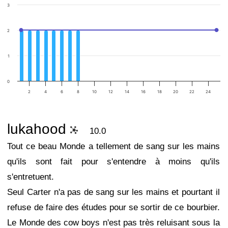
3
2
1
0
2
4
6
8
10
12
14
16
18
20
22
24
lukahood
10.0
Tout ce beau Monde a tellement de sang sur les mains
qu'ils sont fait pour s'entendre à moins qu'ils
s'entretuent.
Seul Carter n'a pas de sang sur les mains et pourtant il
refuse de faire des études pour se sortir de ce bourbier.
Le Monde des cow boys n'est pas très reluisant sous la