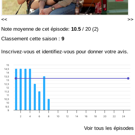
<<
>>
Note moyenne de cet épisode:
10.5
/
20
(
2
)
Classement cette saison :
9
Inscrivez-vous et identifiez-vous pour donner votre avis.
15
14,5
14
13,5
13
12,5
12
11,5
11
10,5
10
9,5
9
2
4
6
8
10
12
14
16
18
20
22
24
Voir tous les épisodes