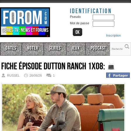
Identification
Pseudo
Mot de passe
Séries TV : news et forums
Inscription
Dates
Noter
Series
Jeux
Podcast
Fiche épisode
Dutton Ranch 1x08:
RUSSEL
26/06/26
1