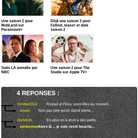
Une saison 2 pour
Déjà une saison 3 pour
MobLand sur
Fallout, teaser et date
Paramount+
saison 2
Suits LA annulée par
Une saison 2 pour The
NBC
Studio sur Apple TV+
4 REPONSES :
miniben314
Russel et Filou, vous êtes au courant...
russel
Non pas pire qu'un stand alone,...
domdom
En plus on a droit a des petits...
seriesman
Alors là ... je suis resté bouche...