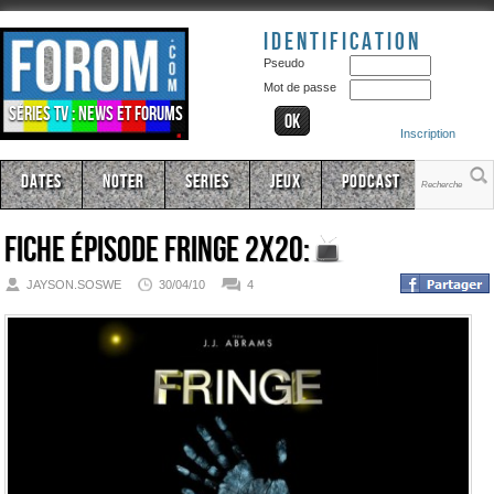
Identification
Pseudo
Mot de passe
Séries TV : news et forums
Inscription
Dates
Noter
Series
Jeux
Podcast
Fiche épisode
Fringe 2x20:
JAYSON.SOSWE
30/04/10
4