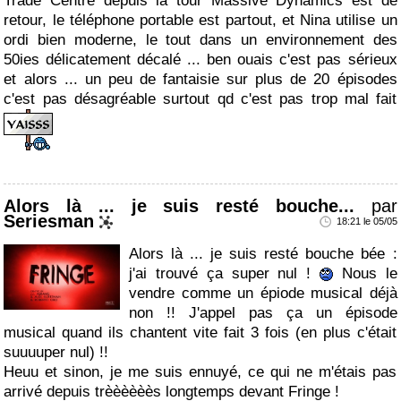
Trade Centre depuis la tour Massive Dynamics est de
retour, le téléphone portable est partout, et Nina utilise un
ordi bien moderne, le tout dans un environnement des
50ies délicatement décalé ... ben ouais c'est pas sérieux
et alors ... un peu de fantaisie sur plus de 20 épisodes
c'est pas désagréable surtout qd c'est pas trop mal fait
Alors là ... je suis resté bouche...
par
Seriesman
18:21 le 05/05
Alors là ... je suis resté bouche bée :
j'ai trouvé ça super nul !
Nous le
vendre comme un épiode musical déjà
non !! J'appel pas ça un épisode
musical quand ils chantent vite fait 3 fois (en plus c'était
suuuuper nul) !!
Heuu et sinon, je me suis ennuyé, ce qui ne m'étais pas
arrivé depuis trèèèèèès longtemps devant Fringe !