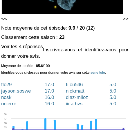
<<
>>
Note moyenne de cet épisode:
9.9
/
20
(
12
)
Classement cette saison :
23
Voir les 4 réponses
Inscrivez-vous et identifiez-vous pour
donner votre avis.
Moyenne de la série :
85.6
/100.
Identifez-vous ci-dessus pour donner votre avis sur cette
série télé
.
flo29
17.0
filou546
5.0
jayson.soswe
17.0
nickmatt
5.0
nosk
16.0
diaz-miloz
5.0
ppierre
16.0
iicathys
5.0
violettilly
14.0
floriann
5.0
18
russel
9.0
gfreeman
5.0
17
16
15