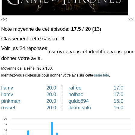
<<
>>
Note moyenne de cet épisode:
17.5
/
20
(
13
)
Classement cette saison :
3
Voir les 24 réponses
Inscrivez-vous et identifiez-vous pour
donner votre avis.
Moyenne de la série :
90.7
/100.
Identifez-vous ci-dessus pour donner votre avis sur cette
série télé
.
liamv
20.0
raffee
17.0
liamv
20.0
holbac
17.0
pinkman
20.0
guldo694
15.0
russel
20.0
ikkimisaki
15.0
mysa92
20.0
vanlen
14.0
20
greg971
19.0
travis
14.0
19
holbac
17.0
18