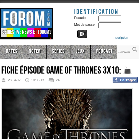
Identification
Pseudo
Mot de passe
Séries TV : news et forums
Inscription
Dates
Noter
Series
Jeux
Podcast
Fiche épisode
Game Of Thrones 3x10:
MYSA92
10/06/13
24