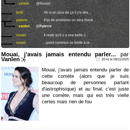
vanlen
@Russel
bo0l
Ah si en plus de ça il y'a des...
ppierre
Pas de problème on sera blasé...
vanlen
@Ppierre
russel
Il reste qu'il y a une belle s...
russel
...point commun se limite à la...
Mouai, j'avais jamais entendu parler...
par
Vanlen
20:41 le 09/11/2025
Mouai, j'avais jamais entendu parler de
cette comète (alors que je suis
beaucoup de personnes parlant
d'astrophisique) et au final, c'est juste
une comète, mais qui est très vielle
certes mais rien de fou