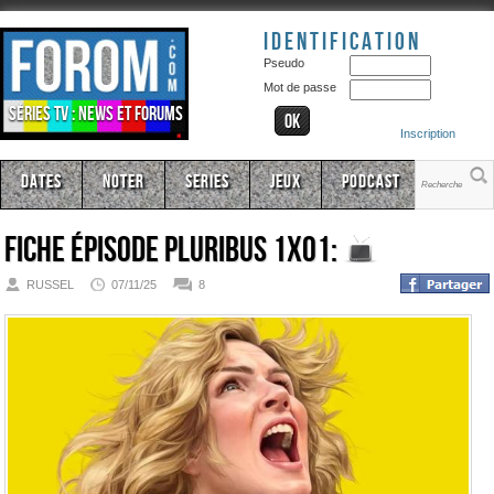
Identification
Pseudo
Mot de passe
Séries TV : news et forums
Inscription
Dates
Noter
Series
Jeux
Podcast
Fiche épisode
Pluribus 1x01:
RUSSEL
07/11/25
8