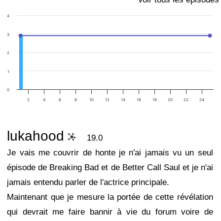
4
3
2
1
0
2
4
6
8
10
12
14
16
18
20
22
24
lukahood
19.0
Je vais me couvrir de honte je n'ai jamais vu un seul
épisode de Breaking Bad et de Better Call Saul et je n'ai
jamais entendu parler de l'actrice principale.
Maintenant que je mesure la portée de cette révélation
qui devrait me faire bannir à vie du forum voire de