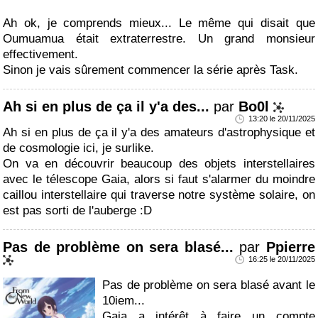
Ah ok, je comprends mieux... Le même qui disait que
Oumuamua était extraterrestre. Un grand monsieur
effectivement.
Sinon je vais sûrement commencer la série après Task.
Ah si en plus de ça il y'a des...
par
Bo0l
13:20 le 20/11/2025
Ah si en plus de ça il y'a des amateurs d'astrophysique et
de cosmologie ici, je surlike.
On va en découvrir beaucoup des objets interstellaires
avec le télescope Gaia, alors si faut s'alarmer du moindre
caillou interstellaire qui traverse notre système solaire, on
est pas sorti de l'auberge :D
Pas de problème on sera blasé...
par
Ppierre
16:25 le 20/11/2025
Pas de problème on sera blasé avant le
10iem...
Gaia a intérêt à faire un compte