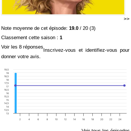
>>
Note moyenne de cet épisode:
19.0
/
20
(
3
)
Classement cette saison :
1
Voir les 8 réponses
Inscrivez-vous et identifiez-vous pour
donner votre avis.
19,5
19
18,5
18
17,5
17
16,5
16
15,5
15
14,5
14
13,5
13
2
4
6
8
10
12
14
16
18
20
22
24
Voir tous les épisodes