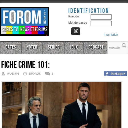
Identification
Pseudo
Mot de passe
Séries TV : news et forums
Inscription
Dates
Noter
Series
Jeux
Podcast
Fiche
crime 101:
VANLEN
15/04/26
1